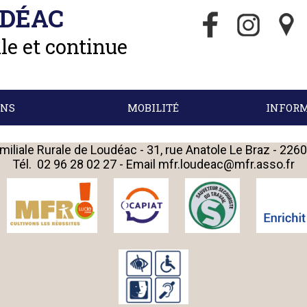
UDÉAC
le et continue
ONS
MOBILITÉ
INFORM
iliale Rurale de Loudéac - 31, rue Anatole Le Braz - 22
Tél.
02 96 28 02 27
- Email
mfr.loudeac@mfr.asso.fr