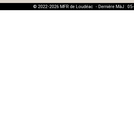
© 2022-2026 MFR de Loudéac - Dernière MàJ : 05