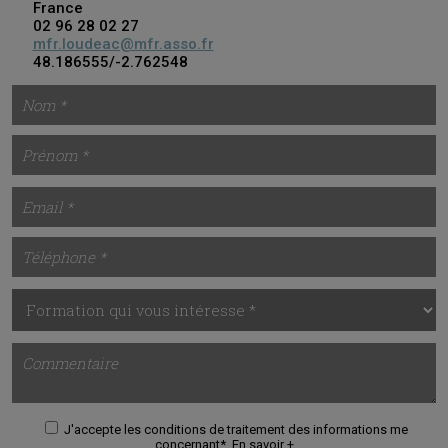
France
02 96 28 02 27
mfr.loudeac@mfr.asso.fr
48.186555/-2.762548
J'accepte les conditions de traitement des informations me
concernant*.
En savoir +