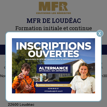
MFR DE LOUDÉAC
Formation initiale et continue
X
Espace Parents/Elèves
Menu
Contact
Vous souhaitez une information précise, n'hésitez pas à nous
contacter via ce formulaire, nous vous répondrons au plus vite.
Nous sommes également joignables par téléphone de 8h00 à 17h30
du lundi au vendredi.
Maison Familiale Rurale de
Loudéac
31, rue Anatole Le Braz
22600 Loudéac